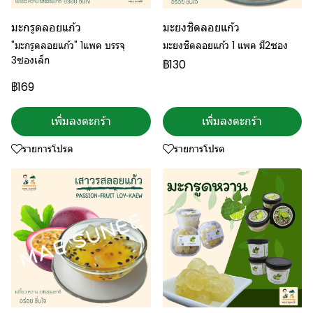
มะกรูดลอยแก้ว
มะยงชิดลอยแก้ว
"มะกรูดลอยแก้ว" 1แพค บรรจุ
มะยงชิดลอยแก้ว 1 แพค มี2ซอง
3ซองเล็ก
฿130
฿169
เพิ่มลงตะกร้า
เพิ่มลงตะกร้า
รายการโปรด
รายการโปรด