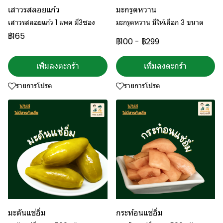
เสาวรสลอยแก้ว
มะกรูดหวาน
เสาวรสลอยแก้ว 1 แพค มี3ซอง
มะกรูดหวาน มีให้เลือก 3 ขนาด
฿165
฿100
-
฿299
เพิ่มลงตะกร้า
เพิ่มลงตะกร้า
รายการโปรด
รายการโปรด
มะดันแช่อิ่ม
กระท้อนแช่อิ่ม